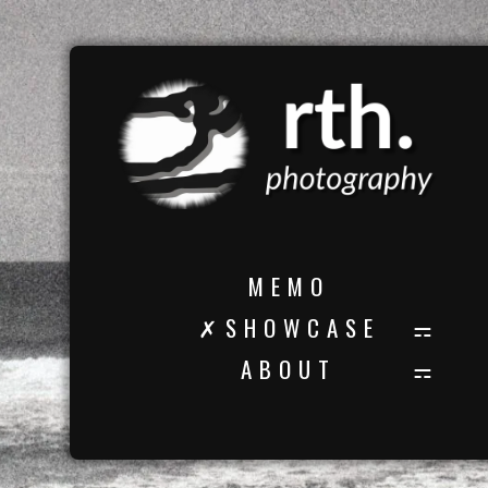
M E M O
✗ S H O W C A S E
A B O U T