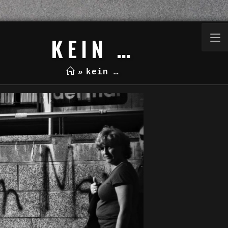
KEIN …
»
kein …